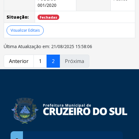
001/2020
Situação:
Fechadas
Visualizar Editais
Última Atualização em: 21/08/2025 15:58:06
Anterior
1
2
Próxima
conteúdo
rodapé