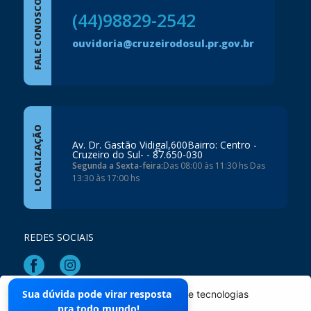
FALE CONOSCO
(44)98829-2542
ouvidoria@cruzeirodosul.pr.gov.br
LOCALIZAÇÃO
Av. Dr. Gastão Vidigal,600Bairro: Centro -
Cruzeiro do Sul- - 87.650-030
Segunda a Sexta-feira:
Das 08:00 às 11:30 hs Das
13:30 às 17:00 hs
REDES SOCIAIS
Sua dúvida pode virar resposta
O site da Prefeitura não utiliza cookies e tecnologias
Mapa do Site
pra todo mundo!
semelhantes.