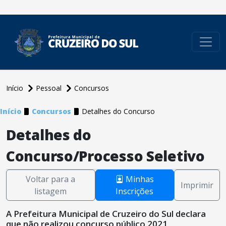
conteúdo do menu
Início
Pessoal
Concursos
Início
Concursos
Detalhes do Concurso
Detalhes do
Concurso/Processo Seletivo
Voltar para a
Minhas
Imprimir
listagem
Inscrições
A Prefeitura Municipal de Cruzeiro do Sul declara
que não realizou concurso público 2021