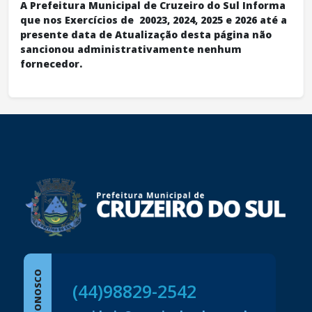
A Prefeitura Municipal de Cruzeiro do Sul Informa
que nos Exercícios de 20023, 2024, 2025 e 2026 até a
presente data de Atualização desta página não
sancionou administrativamente nenhum
fornecedor.
conteúdo
rodapé
FALE CONOSCO
(44)98829-2542