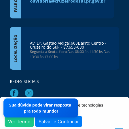
ouvidoria@cruzeirodosul.pr.gov.br
LOCALIZAÇÃO
Av. Dr. Gastão Vidigal,600Bairro: Centro -
Cruzeiro do Sul- - 87.650-030
Segunda a Sexta-feira:
Das 08:00 às 11:30 hs Das
13:30 às 17:00 hs
REDES SOCIAIS
Sua dúvida pode virar resposta
O site da Prefeitura não utiliza cookies e tecnologias
Mapa do Site
pra todo mundo!
semelhantes.
Ver Termo
Salvar e Continuar
Cruzeiro do Sul - Todos os direitos reservados ©
|