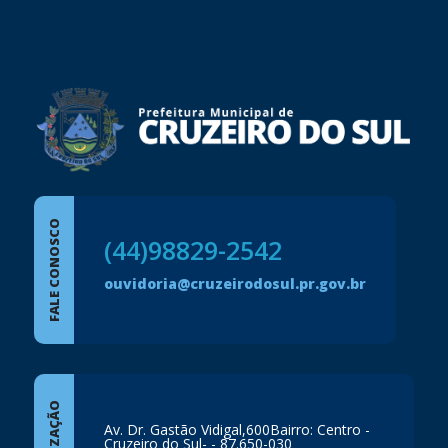
conteúdo
rodapé
FALE CONOSCO
(44)98829-2542
ouvidoria@cruzeirodosul.pr.gov.br
LOCALIZAÇÃO
Av. Dr. Gastão Vidigal,600Bairro: Centro -
Cruzeiro do Sul- - 87.650-030