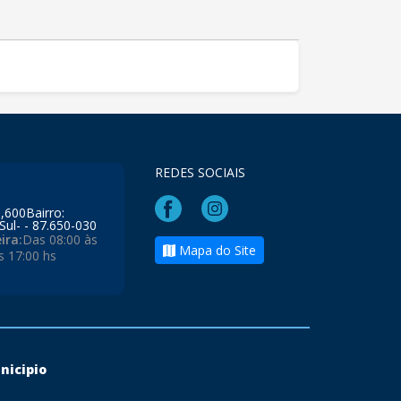
REDES SOCIAIS
l,600Bairro:
Sul- - 87.650-030
ira:
Das 08:00 às
Mapa do Site
s 17:00 hs
nicipio