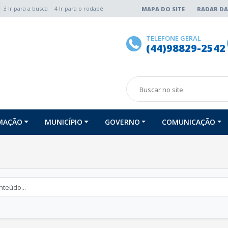
3 Ir para a busca
4 Ir para o rodapé
MAPA DO SITE
RADAR DA
TELEFONE GERAL
(44)98829-2542
RMAÇÃO
MUNICÍPIO
GOVERNO
COMUNICAÇÃO