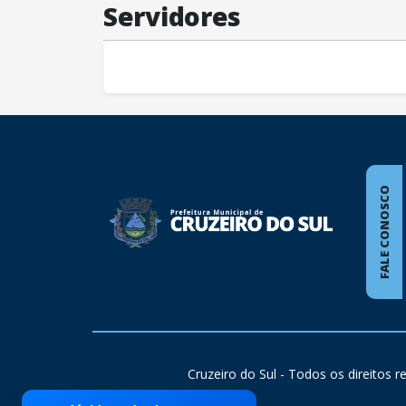
Servidores
conteúdo
rodapé
FALE CONOSCO
Cruzeiro do Sul - Todos os direitos 